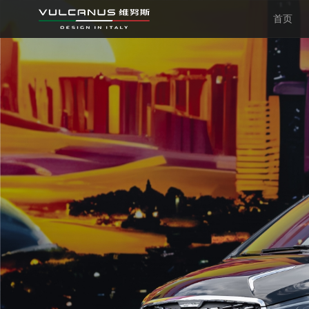
首页
首页
无垠
星航
星幻
更多车型
服务中心
关于维努斯