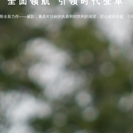
全面领航 引领时代变革
S维努斯全新力作——威影，兼具对目标的执着和对胜利的渴望，匠心成就卓越，引