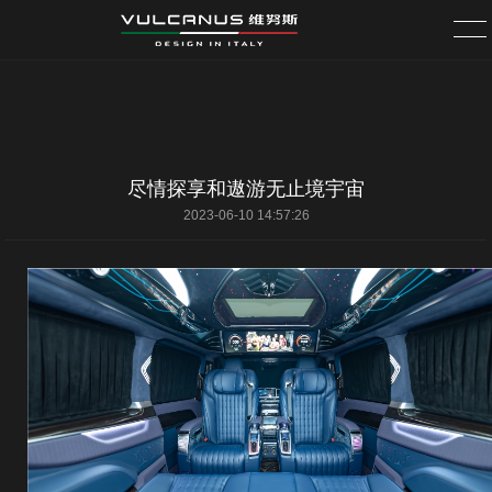
首页
无垠
尽情探享和遨游无止境宇宙
2023-06-10 14:57:26
星航
星幻
更多车型
服务中心
关于维努斯